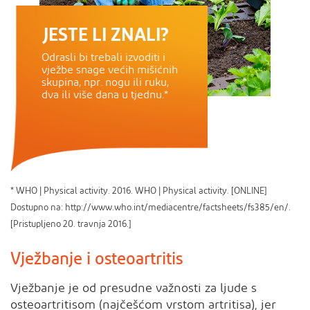
JESTE LI ZNALI?
Odrasli bi trebali izvoditi i
vježbe snage većih mišićnih
skupina, npr. nogu ili ruku,
dva ili više dana u tjednu.*
* WHO | Physical activity. 2016. WHO | Physical activity. [ONLINE]
Dostupno na: http://www.who.int/mediacentre/factsheets/fs385/en/.
[Pristupljeno 20. travnja 2016.]
Vježbanje i osteoartritis
Vježbanje je od presudne važnosti za ljude s
osteoartritisom (najčešćom vrstom artritisa), jer