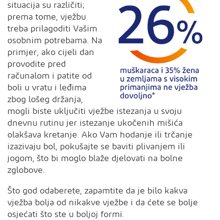
situacija su različiti;
prema tome, vježbu
treba prilagoditi Vašim
osobnim potrebama. Na
primjer, ako cijeli dan
provodite pred
računalom i patite od
boli u vratu i leđima
zbog lošeg držanja,
mogli biste uključiti vježbe istezanja u svoju
dnevnu rutinu jer istezanje ukočenih mišića
olakšava kretanje. Ako Vam hodanje ili trčanje
izazivaju bol, pokušajte se baviti plivanjem ili
jogom, što bi moglo blaže djelovati na bolne
zglobove.
Što god odaberete, zapamtite da je bilo kakva
vježba bolja od nikakve vježbe i da ćete se bolje
osjećati što ste u boljoj formi.