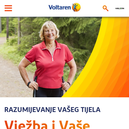
RAZUMIJEVANJE VAŠEG TIJELA
V
j
e
ž
b
a
i
V
a
š
e