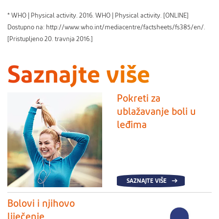
* WHO | Physical activity. 2016. WHO | Physical activity. [ONLINE]
Dostupno na: http://www.who.int/mediacentre/factsheets/fs385/en/.
[Pristupljeno 20. travnja 2016.]
S
a
z
n
a
j
t
e
v
i
š
e
Pokreti za
ublažavanje boli u
leđima
SAZNAJTE VIŠE
Bolovi i njihovo
liječenje